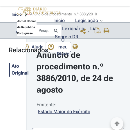
Início
Anúncio de procedimento  n.º 3886/2010 
Início
Legislação
Jornal Oficial
da República
Lexionário
Lia
Voltar
Portuguesa
Sobre o DR
O
Ajuda
meu
Relacionados
Anúncio de 
Diário
procedimento n.º 
Ato
Original
3886/2010, de 24 de 
agosto
Emitente:
Estado Maior do Exército