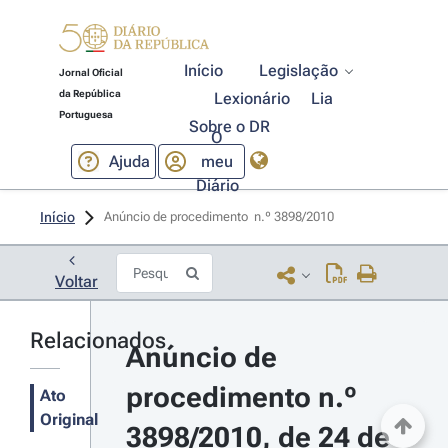
Início
Legislação
Jornal Oficial
da República
Lexionário
Lia
Portuguesa
Sobre o DR
O
Ajuda
meu
Diário
Início
Anúncio de procedimento  n.º 3898/2010 
Voltar
Relacionados
Anúncio de 
procedimento n.º 
Ato
Original
3898/2010, de 24 de 