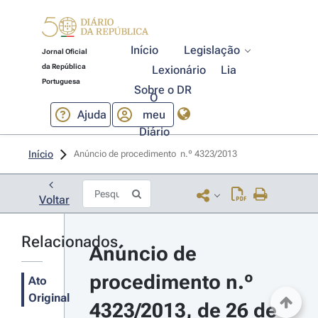
Início
Legislação
Jornal Oficial
da República
Lexionário
Lia
Portuguesa
Sobre o DR
O
Ajuda
meu
Diário
Início
Anúncio de procedimento  n.º 4323/2013 
Voltar
Relacionados
Anúncio de 
procedimento n.º 
Ato
Original
4323/2013, de 26 de 