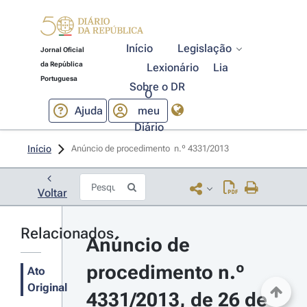
Início
Legislação
Jornal Oficial
da República
Lexionário
Lia
Portuguesa
Sobre o DR
O
Ajuda
meu
Diário
Início
Anúncio de procedimento  n.º 4331/2013 
Voltar
Relacionados
Anúncio de 
procedimento n.º 
Ato
Original
4331/2013, de 26 de 