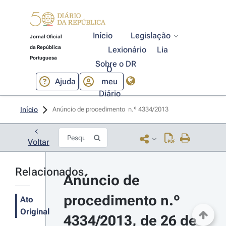
Início
Legislação
Jornal Oficial
da República
Lexionário
Lia
Portuguesa
Sobre o DR
O
Ajuda
meu
Diário
Início
Anúncio de procedimento  n.º 4334/2013 
Voltar
Relacionados
Anúncio de 
procedimento n.º 
Ato
Original
4334/2013, de 26 de 