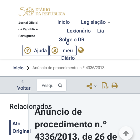
Início
Legislação
Jornal Oficial
da República
Lexionário
Lia
Portuguesa
Sobre o DR
O
Ajuda
meu
Diário
Início
Anúncio de procedimento  n.º 4336/2013 
Voltar
Relacionados
Anúncio de 
procedimento n.º 
Ato
Original
4336/2013, de 26 de 