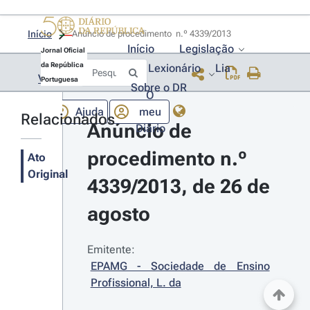
Início
Anúncio de procedimento  n.º 4339/2013 
Início
Legislação
Jornal Oficial
da República
Lexionário
Lia
Voltar
Portuguesa
Sobre o DR
O
Ajuda
meu
Relacionados
Anúncio de 
Diário
procedimento n.º 
Ato
Original
4339/2013, de 26 de 
agosto
Emitente:
EPAMG - Sociedade de Ensino 
Profissional, L. da