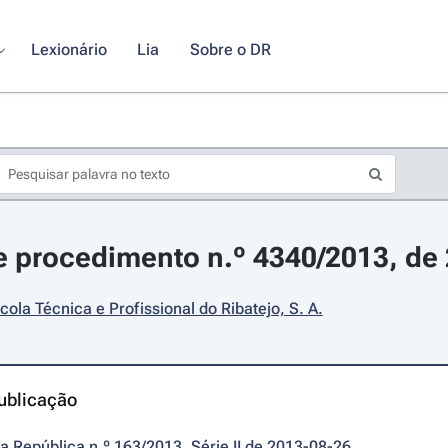
Lexionário
Lia
Sobre o DR
 procedimento n.º 4340/2013, de 
cola Técnica e Profissional do Ribatejo, S. A.
ublicação
da República n.º 163/2013, Série II de 2013-08-26