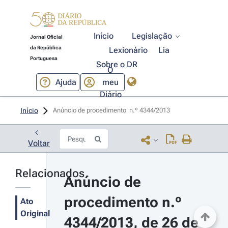
Início
Legislação
Jornal Oficial
da República
Lexionário
Lia
Portuguesa
Sobre o DR
O
Ajuda
meu
Diário
Início
Anúncio de procedimento  n.º 4344/2013 
Voltar
Relacionados
Anúncio de 
procedimento n.º 
Ato
Original
4344/2013, de 26 de 