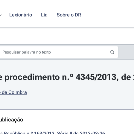
Lexionário
Lia
Sobre o DR
 procedimento n.º 4345/2013, de 
o de Coimbra
ublicação
da República n.º 163/2013, Série II de 2013-08-26