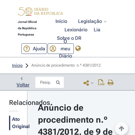
Início
Legislação
Jornal Oficial
da República
Lexionário
Lia
Portuguesa
Sobre o DR
O
Ajuda
meu
Diário
Início
Anúncio de procedimento  n.º 4381/2012 
Voltar
Relacionados
Anúncio de 
procedimento n.º 
Ato
Original
4381/2012, de 9 de 