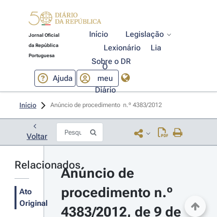
Início
Legislação
Jornal Oficial
da República
Lexionário
Lia
Portuguesa
Sobre o DR
O
Ajuda
meu
Diário
Início
Anúncio de procedimento  n.º 4383/2012 
Voltar
Relacionados
Anúncio de 
procedimento n.º 
Ato
Original
4383/2012, de 9 de 