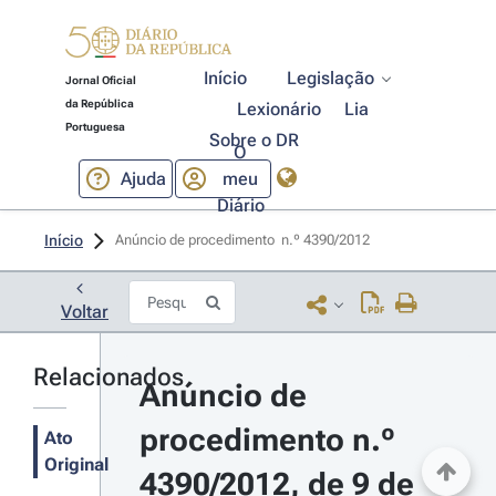
Início
Legislação
Jornal Oficial
da República
Lexionário
Lia
Portuguesa
Sobre o DR
O
Ajuda
meu
Diário
Início
Anúncio de procedimento  n.º 4390/2012 
Voltar
Relacionados
Anúncio de 
procedimento n.º 
Ato
Original
4390/2012, de 9 de 