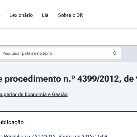
Lexionário
Lia
Sobre o DR
 procedimento n.º 4399/2012, de
 Superior de Economia e Gestão
ublicação
da República n.º 217/2012, Série II de 2012-11-09