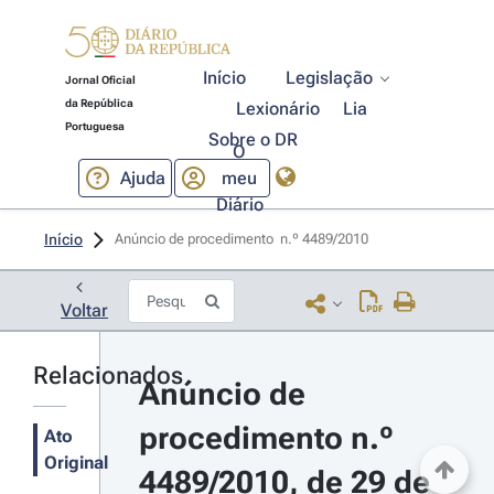
Início
Legislação
Jornal Oficial
da República
Lexionário
Lia
Portuguesa
Sobre o DR
O
Ajuda
meu
Diário
Início
Anúncio de procedimento  n.º 4489/2010 
Voltar
Relacionados
Anúncio de 
procedimento n.º 
Ato
Original
4489/2010, de 29 de 