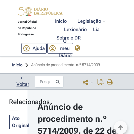
Início
Legislação
Jornal Oficial
da República
Lexionário
Lia
Portuguesa
Sobre o DR
O
Ajuda
meu
Diário
Início
Anúncio de procedimento  n.º 5714/2009 
Voltar
Relacionados
Anúncio de 
procedimento n.º 
Ato
Original
5714/2009, de 22 de 