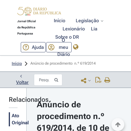
Início
Legislação
Jornal Oficial
da República
Lexionário
Lia
Portuguesa
Sobre o DR
O
Ajuda
meu
Diário
Início
Anúncio de procedimento  n.º 619/2014 
Voltar
Relacionados
Anúncio de 
procedimento n.º 
Ato
Original
619/2014, de 10 de 