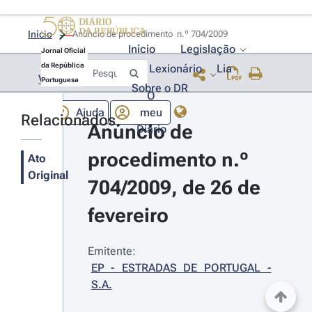
Início
Anúncio de procedimento  n.º 704/2009 
Início
Legislação
Jornal Oficial
da República
Lexionário
Lia
Voltar
Portuguesa
Sobre o DR
O
Ajuda
meu
Relacionados
Anúncio de 
Diário
procedimento n.º 
Ato
Original
704/2009, de 26 de 
fevereiro
Emitente:
EP - ESTRADAS DE PORTUGAL - 
S.A.