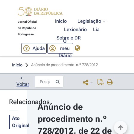
Início
Legislação
Jornal Oficial
da República
Lexionário
Lia
Portuguesa
Sobre o DR
O
Ajuda
meu
Diário
Início
Anúncio de procedimento  n.º 728/2012 
Voltar
Relacionados
Anúncio de 
procedimento n.º 
Ato
Original
728/2012, de 22 de 