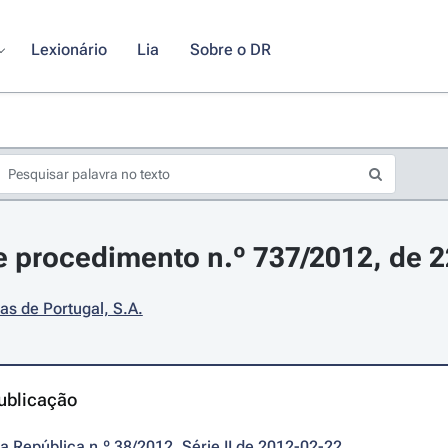
Lexionário
Lia
Sobre o DR
 procedimento n.º 737/2012, de 22
as de Portugal, S.A.
ublicação
da República n.º 38/2012, Série II de 2012-02-22