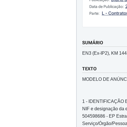
Data de Publicação:
L - Contrato
Parte:
SUMÁRIO
EN3 (Ex-IP2), KM 
TEXTO
MODELO DE ANÚNC
1 - IDENTIFICAÇÃ
NIF e designação da e
504598686 - EP Estrad
Serviço/Órgão/Pessoa 