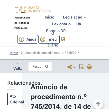
Início
Legislação
Jornal Oficial
da República
Lexionário
Lia
Portuguesa
Sobre o DR
O
Ajuda
meu
Diário
Início
Anúncio de procedimento  n.º 745/2014 
Voltar
Relacionados
Anúncio de 
procedimento n.º 
Ato
Original
745/2014, de 14 de 