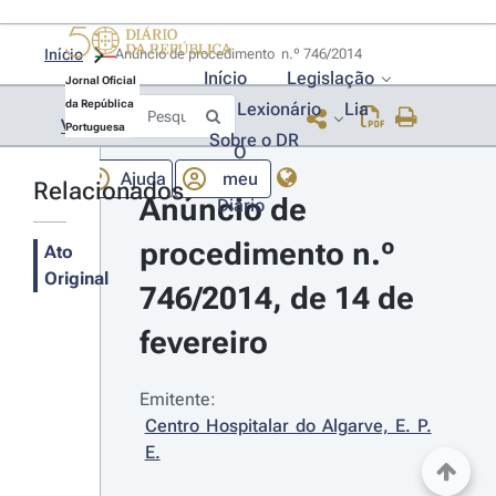
Início
Anúncio de procedimento  n.º 746/2014 
Início
Legislação
Jornal Oficial
da República
Lexionário
Lia
Voltar
Portuguesa
Sobre o DR
O
Ajuda
meu
Relacionados
Anúncio de 
Diário
procedimento n.º 
Ato
Original
746/2014, de 14 de 
fevereiro
Emitente:
Centro Hospitalar do Algarve, E. P. 
E.