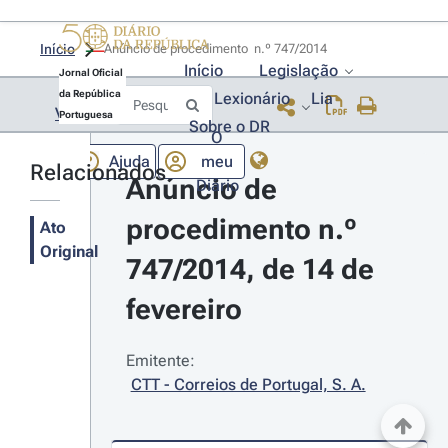
Início
Anúncio de procedimento  n.º 747/2014 
Início
Legislação
Jornal Oficial
da República
Lexionário
Lia
Voltar
Portuguesa
Sobre o DR
O
Ajuda
meu
Relacionados
Anúncio de 
Diário
procedimento n.º 
Ato
Original
747/2014, de 14 de 
fevereiro
Emitente:
CTT - Correios de Portugal, S. A.