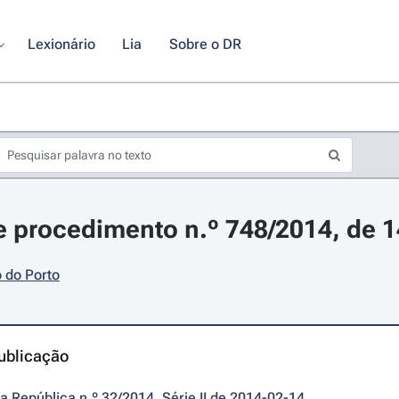
Lexionário
Lia
Sobre o DR
 procedimento n.º 748/2014, de 14
 do Porto
ublicação
da República n.º 32/2014, Série II de 2014-02-14