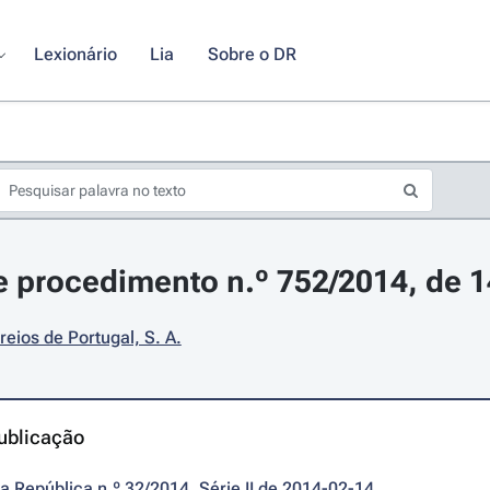
Lexionário
Lia
Sobre o DR
 procedimento n.º 752/2014, de 14
reios de Portugal, S. A.
ublicação
da República n.º 32/2014, Série II de 2014-02-14