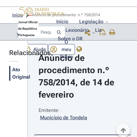
Início
Anúncio de procedimento  n.º 758/2014 
Início
Legislação
Jornal Oficial
da República
Lexionário
Lia
Voltar
Portuguesa
Sobre o DR
O
Ajuda
meu
Relacionados
Anúncio de 
Diário
procedimento n.º 
Ato
Original
758/2014, de 14 de 
fevereiro
Emitente:
Município de Tondela