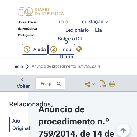
Início
Legislação
Jornal Oficial
da República
Lexionário
Lia
Portuguesa
Sobre o DR
O
Ajuda
meu
Diário
Início
Anúncio de procedimento  n.º 759/2014 
Voltar
Relacionados
Anúncio de 
procedimento n.º 
Ato
Original
759/2014, de 14 de 