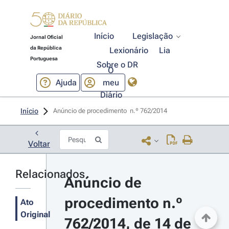
Início
Legislação
Jornal Oficial
da República
Lexionário
Lia
Portuguesa
Sobre o DR
O
Ajuda
meu
Diário
Início
Anúncio de procedimento  n.º 762/2014 
Voltar
Relacionados
Anúncio de 
procedimento n.º 
Ato
Original
762/2014, de 14 de 