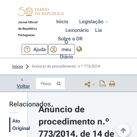
Início
Legislação
Jornal Oficial
da República
Lexionário
Lia
Portuguesa
Sobre o DR
O
Ajuda
meu
Diário
Início
Anúncio de procedimento  n.º 773/2014 
Voltar
Relacionados
Anúncio de 
procedimento n.º 
Ato
Original
773/2014, de 14 de 