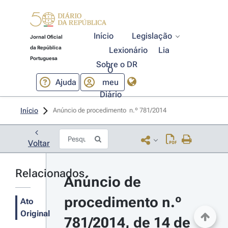
Início
Legislação
Jornal Oficial
da República
Lexionário
Lia
Portuguesa
Sobre o DR
O
Ajuda
meu
Diário
Início
Anúncio de procedimento  n.º 781/2014 
Voltar
Relacionados
Anúncio de 
procedimento n.º 
Ato
Original
781/2014, de 14 de 