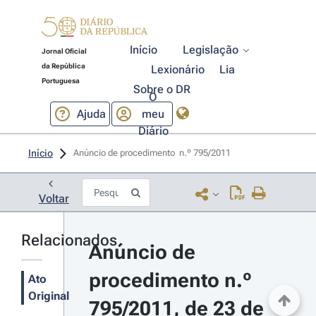
Início
Legislação
Jornal Oficial
da República
Lexionário
Lia
Portuguesa
Sobre o DR
O
Ajuda
meu
Diário
Início
Anúncio de procedimento  n.º 795/2011 
Voltar
Relacionados
Anúncio de 
procedimento n.º 
Ato
Original
795/2011, de 23 de 