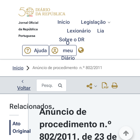
Início
Legislação
Jornal Oficial
da República
Lexionário
Lia
Portuguesa
Sobre o DR
O
Ajuda
meu
Diário
Início
Anúncio de procedimento  n.º 802/2011 
Voltar
Relacionados
Anúncio de 
procedimento n.º 
Ato
Original
802/2011, de 23 de 