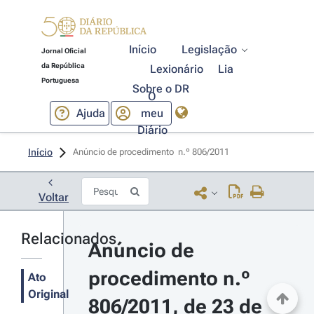
Início
Legislação
Jornal Oficial
da República
Lexionário
Lia
Portuguesa
Sobre o DR
O
Ajuda
meu
Diário
Início
Anúncio de procedimento  n.º 806/2011 
Voltar
Relacionados
Anúncio de 
procedimento n.º 
Ato
Original
806/2011, de 23 de 