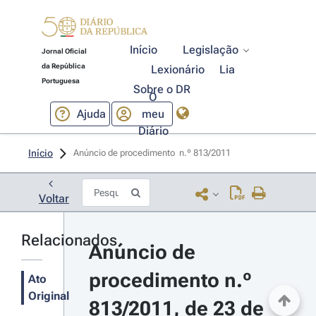
Início
Legislação
Jornal Oficial
da República
Lexionário
Lia
Portuguesa
Sobre o DR
O
Ajuda
meu
Diário
Início
Anúncio de procedimento  n.º 813/2011 
Voltar
Relacionados
Anúncio de 
procedimento n.º 
Ato
Original
813/2011, de 23 de 