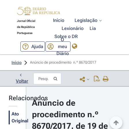
Início
Legislação
Jornal Oficial
da República
Lexionário
Lia
Portuguesa
Sobre o DR
O
Ajuda
meu
Diário
Início
Anúncio de procedimento  n.º 8670/2017 
Voltar
Relacionados
Anúncio de 
procedimento n.º 
Ato
Original
8670/2017, de 19 de 