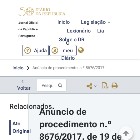
Início
Legislação
Jornal Oficial
da República
Lexionário
Lia
Portuguesa
Sobre o DR
O
Ajuda
meu
Diário
Início
Anúncio de procedimento  n.º 8676/2017 
Voltar
Relacionados
Anúncio de 
procedimento n.º 
Ato
Original
8676/2017, de 19 de 