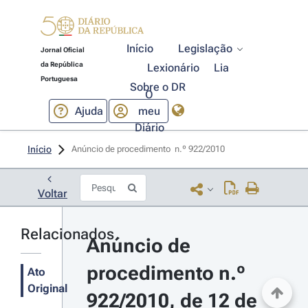
Início
Legislação
Jornal Oficial
da República
Lexionário
Lia
Portuguesa
Sobre o DR
O
Ajuda
meu
Diário
Início
Anúncio de procedimento  n.º 922/2010 
Voltar
Relacionados
Anúncio de 
procedimento n.º 
Ato
Original
922/2010, de 12 de 