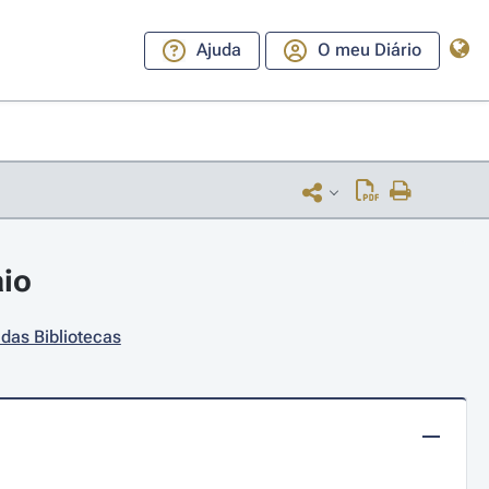
Ajuda
O meu Diário
aio
 das Bibliotecas