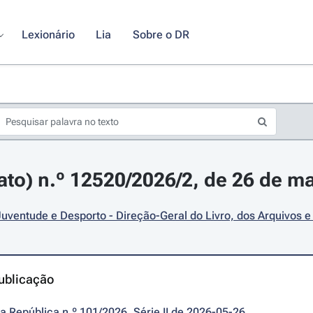
Lexionário
Lia
Sobre o DR
rato) n.º 12520/2026/2, de 26 de m
Juventude e Desporto - Direção-Geral do Livro, dos Arquivos e
ublicação
da República n.º 101/2026, Série II de 2026-05-26