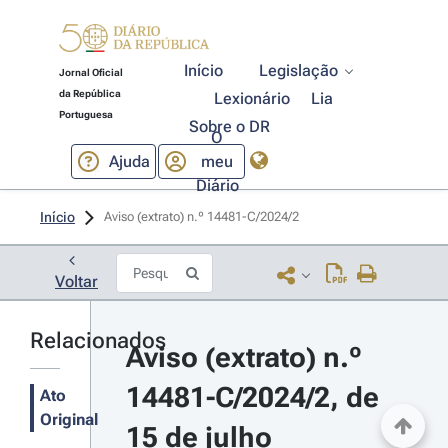
Início
Legislação
Jornal Oficial
da República
Lexionário
Lia
Portuguesa
Sobre o DR
O
Ajuda
meu
Diário
Início
Aviso (extrato) n.º 14481-C/2024/2 
Voltar
Relacionados
Aviso (extrato) n.º 
14481-C/2024/2, de 
Ato
Original
15 de julho