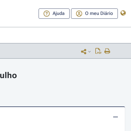
Ajuda
O meu Diário
julho