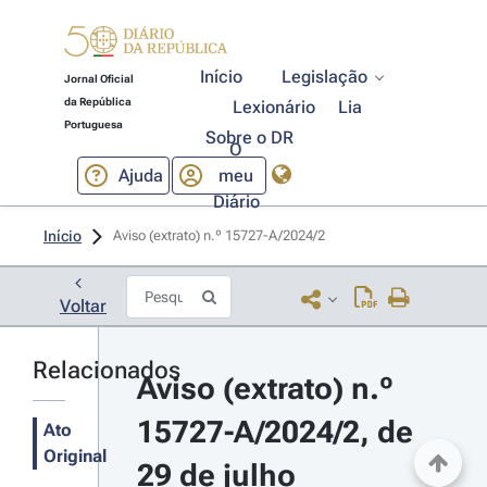
Início
Legislação
Jornal Oficial
da República
Lexionário
Lia
Portuguesa
Sobre o DR
O
Ajuda
meu
Diário
Início
Aviso (extrato) n.º 15727-A/2024/2 
Voltar
Relacionados
Aviso (extrato) n.º 
15727-A/2024/2, de 
Ato
Original
29 de julho