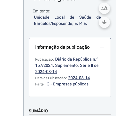
A
A
Emitente:
Unidade Local de Saúde de 
Barcelos/Esposende, E. P. E.
Informação da publicação
Diário da República n.º 
Publicação:
157/2024, Suplemento, Série II de 
2024-08-14
2024-08-14
Data de Publicação:
G - Empresas públicas
Parte:
SUMÁRIO