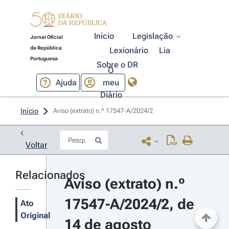
Início
Legislação
Jornal Oficial
da República
Lexionário
Lia
Portuguesa
Sobre o DR
O
Ajuda
meu
Diário
Início
Aviso (extrato) n.º 17547-A/2024/2 
Voltar
Relacionados
Aviso (extrato) n.º 
17547-A/2024/2, de 
Ato
Original
14 de agosto