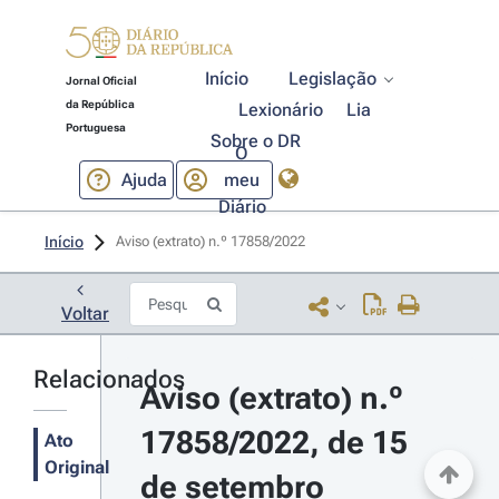
Início
Legislação
Jornal Oficial
da República
Lexionário
Lia
Portuguesa
Sobre o DR
O
Ajuda
meu
Diário
Início
Aviso (extrato) n.º 17858/2022 
Voltar
Relacionados
Aviso (extrato) n.º 
17858/2022, de 15 
Ato
Original
de setembro