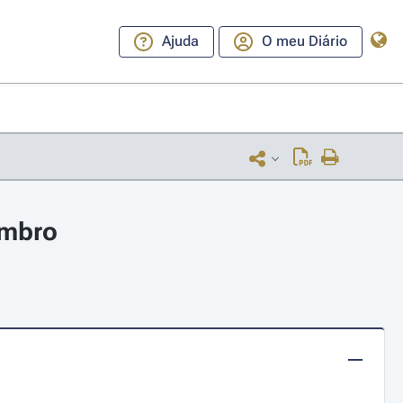
Ajuda
O meu Diário
embro