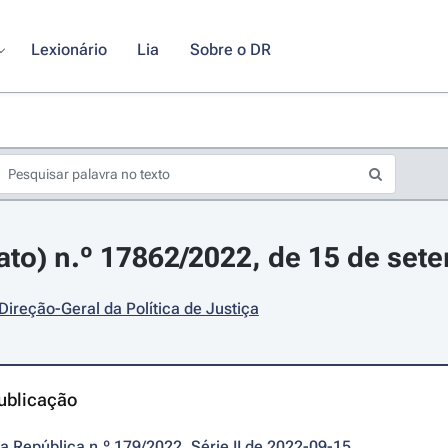
Lexionário
Lia
Sobre o DR
rato) n.º 17862/2022, de 15 de set
 Direção-Geral da Política de Justiça
ublicação
da República n.º 179/2022, Série II de 2022-09-15