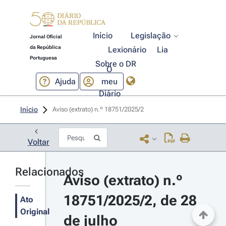
Início
Legislação
Jornal Oficial
da República
Lexionário
Lia
Portuguesa
Sobre o DR
O
Ajuda
meu
Diário
Início
Aviso (extrato) n.º 18751/2025/2 
Voltar
Relacionados
Aviso (extrato) n.º 
18751/2025/2, de 28 
Ato
Original
de julho