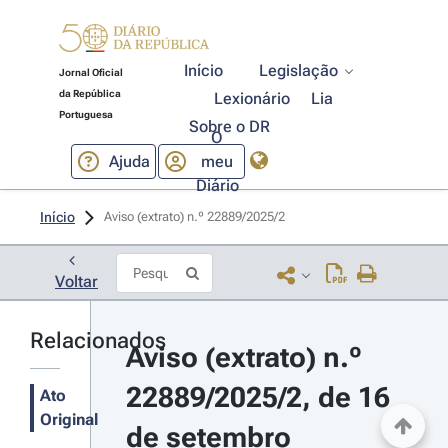
Início
Legislação
Jornal Oficial
da República
Lexionário
Lia
Portuguesa
Sobre o DR
O
Ajuda
meu
Diário
Início
Aviso (extrato) n.º 22889/2025/2 
Voltar
Relacionados
Aviso (extrato) n.º 
22889/2025/2, de 16 
Ato
Original
de setembro