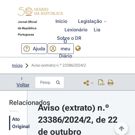
Início
Legislação
Jornal Oficial
da República
Lexionário
Lia
Portuguesa
Sobre o DR
O
Ajuda
meu
Diário
Início
Aviso (extrato) n.º 23386/2024/2 
Voltar
Relacionados
Aviso (extrato) n.º 
23386/2024/2, de 22 
Ato
Original
de outubro