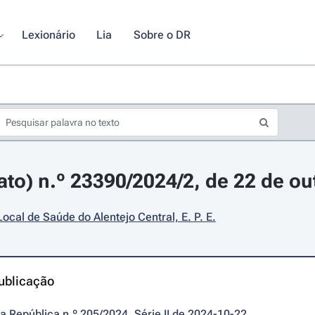
Lexionário
Lia
Sobre o DR
rato) n.º 23390/2024/2, de 22 de o
ocal de Saúde do Alentejo Central, E. P. E.
ublicação
da República n.º 205/2024, Série II de 2024-10-22