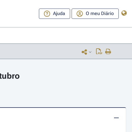
Ajuda
O meu Diário
utubro