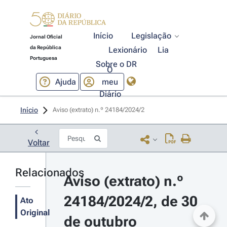
Início
Legislação
Jornal Oficial
da República
Lexionário
Lia
Portuguesa
Sobre o DR
O
Ajuda
meu
Diário
Início
Aviso (extrato) n.º 24184/2024/2 
Voltar
Relacionados
Aviso (extrato) n.º 
24184/2024/2, de 30 
Ato
Original
de outubro