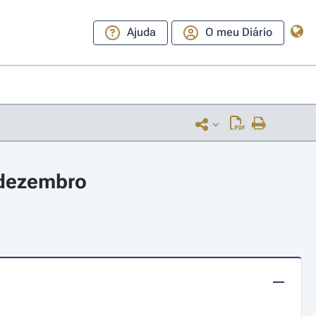
Ajuda
O meu Diário
e dezembro